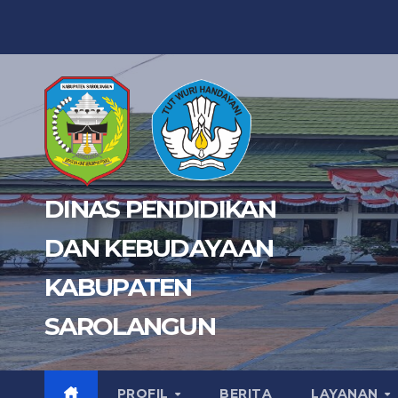
Skip
to
content
DINAS PENDIDIKAN
DAN KEBUDAYAAN
KABUPATEN
SAROLANGUN
PROFIL
BERITA
LAYANAN