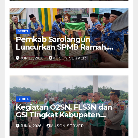
BERITA
Pemkab Sarolangun
Luncurkan SPMB Ramah,
Wujudkan Penerimaan
JUN 17, 2026
MUSON SERVER
Murid Baru yang Bersih dan
Akuntabel
BERITA
Kegiatan O2SN, FLS3N dan
GSI Tingkat Kabupaten
Sarolangun Resmi Dibuka
JUN 4, 2026
MUSON SERVER
Bupati Sarolangun