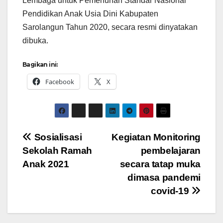
Lembaga untuk Pemenuhan Standar Nasional
Pendidikan Anak Usia Dini Kabupaten
Sarolangun Tahun 2020, secara resmi dinyatakan
dibuka.
Bagikan ini:
Facebook
X
Navigasi
Sosialisasi
Kegiatan Monitoring
Sekolah Ramah
pembelajaran
pos
Anak 2021
secara tatap muka
dimasa pandemi
covid-19