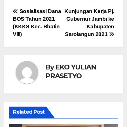
Navigasi
Sosialisasi Dana
Kunjungan Kerja Pj.
BOS Tahun 2021
Gubernur Jambi ke
pos
(KKKS Kec. Bhatin
Kabupaten
VIII)
Sarolangun 2021
By
EKO YULIAN
PRASETYO
Related Post