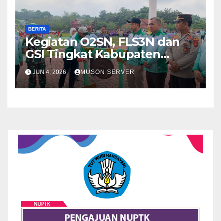
BERITA
Kegiatan O2SN, FLS3N dan
GSI Tingkat Kabupaten
Sarolangun Resmi Dibuka
JUN 4, 2026
MUSON SERVER
Bupati Sarolangun