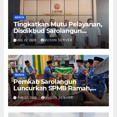
BERITA
Tingkatkan Mutu Pelayanan,
Disdikbud Sarolangun
Gandeng LPPM Universitas
JUL 29, 2026
MUSON SERVER
Jambi Susun IKM 2026
BERITA
Pemkab Sarolangun
Luncurkan SPMB Ramah,
Wujudkan Penerimaan
JUN 17, 2026
MUSON SERVER
Murid Baru yang Bersih dan
Akuntabel